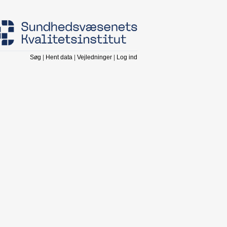
Søg
|
Hent data
|
Vejledninger
|
Log ind
KKA forkortelse
ADHD
ADHD
AKDB
AKDB