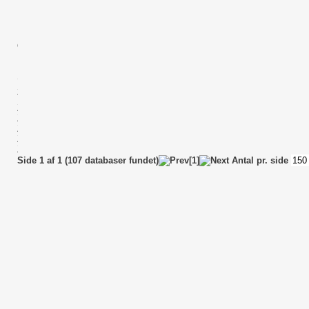
Landsdækkende Kvalitetsdatabase for personer med Rygmarvsskade (brag
Landsregistret Karbase
Myelodysplastisk Neoplasi Database
National Database for Søvnapnø (bragt til ophør)
Organdonationsdatabasen
Præhospitalsdatabasen
Rarebase - Database for Sjældne Sygdomme (bragt til ophør i RKKP-regi
Sclerosebehandlingsregistret
Stomidatabasen (bragt til ophør)
Thyroideadatabasen
Z - Akut Kirurgi databasen (tidligere version)
Z - Dansk Gynækologisk Cancer Database (tidligere version)
Z - Dansk Lever-galdevejscancer Database (tidligere version)
Z Dansk Herniedatabase - Inguinalhernie (Dansk Herniedatabase (tidligere
Z Dansk Herniedatabase - Ventralhernie (Dansk Herniedatabase (tidligere
Side 1 af 1 (107 databaser fundet)
[1]
Antal pr. side