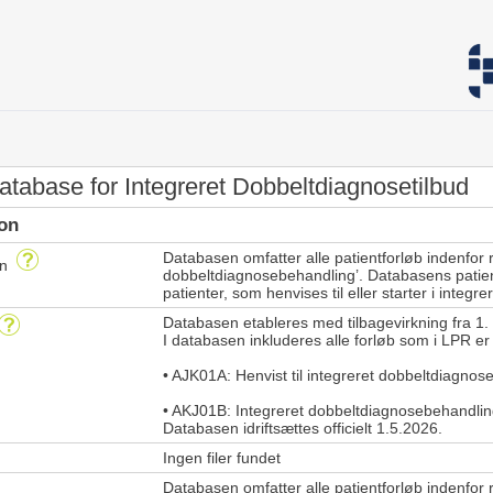
tabase for Integreret Dobbeltdiagnosetilbud
ion
Databasen omfatter alle patientforløb indenfor 
en
dobbeltdiagnosebehandling’. Databasens patien
patienter, som henvises til eller starter i inte
Databasen etableres med tilbagevirkning fra 1.
I databasen inkluderes alle forløb som i LPR e
• AJK01A: Henvist til integreret dobbeltdiagnos
• AKJ01B: Integreret dobbeltdiagnosebehandling
Databasen idriftsættes officielt 1.5.2026.
Ingen filer fundet
Databasen omfatter alle patientforløb indenfor 