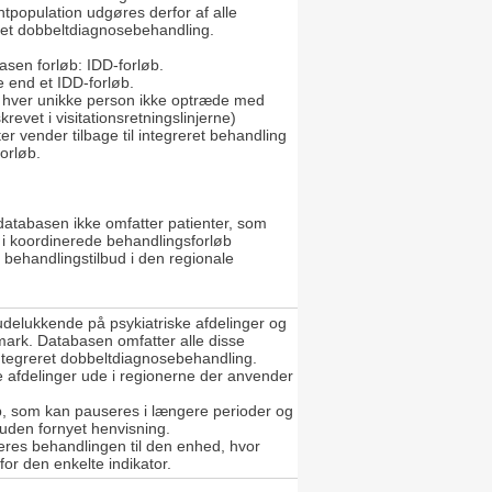
tpopulation udgøres derfor af alle
reret dobbeltdiagnosebehandling.
asen forløb: IDD-forløb.
 end et IDD-forløb.
 hver unikke person ikke optræde med
revet i visitationsretningslinjerne)
r vender tilbage til integreret behandling
orløb.
 databasen ikke omfatter patienter, som
r i koordinerede behandlingsforløb
t behandlingstilbud i den regionale
udelukkende på psykiatriske afdelinger og
mark. Databasen omfatter alle disse
ntegreret dobbeltdiagnosebehandling.
e afdelinger ude i regionerne der anvender
øb, som kan pauseres i længere perioder og
 uden fornyet henvisning.
eres behandlingen til den enhed, hvor
 for den enkelte indikator.