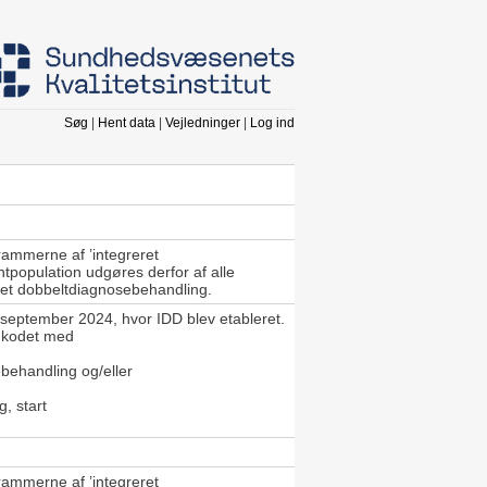
Søg
|
Hent data
|
Vejledninger
|
Log ind
rammerne af ’integreret
tpopulation udgøres derfor af alle
greret dobbeltdiagnosebehandling.
 september 2024, hvor IDD blev etableret.
r kodet med
ebehandling og/eller
, start
rammerne af ’integreret