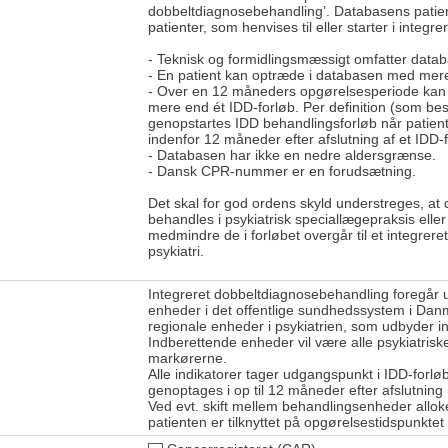
dobbeltdiagnosebehandling’. Databasens patien
patienter, som henvises til eller starter i integ
- Teknisk og formidlingsmæssigt omfatter datab
- En patient kan optræde i databasen med mere
- Over en 12 måneders opgørelsesperiode kan
mere end ét IDD-forløb. Per definition (som besk
genopstartes IDD behandlingsforløb når patiente
indenfor 12 måneder efter afslutning af et IDD-f
- Databasen har ikke en nedre aldersgrænse.
- Dansk CPR-nummer er en forudsætning.
Det skal for god ordens skyld understreges, at
behandles i psykiatrisk speciallægepraksis elle
medmindre de i forløbet overgår til et integrere
psykiatri.
Integreret dobbeltdiagnosebehandling foregår 
enheder i det offentlige sundhedssystem i Dan
regionale enheder i psykiatrien, som udbyder i
Indberettende enheder vil være alle psykiatrisk
markørerne.
Alle indikatorer tager udgangspunkt i IDD-forl
genoptages i op til 12 måneder efter afslutning
Ved evt. skift mellem behandlingsenheder allok
patienten er tilknyttet på opgørelsestidspunktet