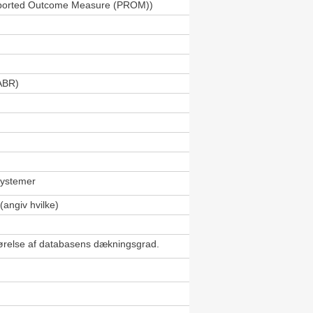
 Reported Outcome Measure (PROM))
ABR)
systemer
(angiv hvilke)
gørelse af databasens dækningsgrad.