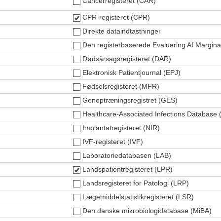
Cancerregisteret (CAR)
CPR-registeret (CPR)
Direkte dataindtastninger
Den registerbaserede Evaluering Af Margin
Dødsårsagsregisteret (DAR)
Elektronisk Patientjournal (EPJ)
Fødselsregisteret (MFR)
Genoptræningsregistret (GES)
Healthcare-Associated Infections Database 
Implantatregisteret (NIR)
IVF-registeret (IVF)
Laboratoriedatabasen (LAB)
Landspatientregisteret (LPR)
Landsregisteret for Patologi (LRP)
Lægemiddelstatistikregisteret (LSR)
Den danske mikrobiologidatabase (MiBA)