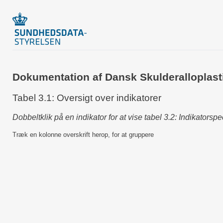
Dokumentation af Dansk Skulderalloplast
Tabel 3.1: Oversigt over indikatorer
Dobbeltklik på en indikator for at vise tabel 3.2: Indikatorspe
Træk en kolonne overskrift herop, for at gruppere
Indikatornummer
Indikator_id
Beskrivelse
1
DSR_01_001
Andel af skulder
indberettes til 
1A
DSR_08_001
Andel af primær 
1B
DSR_09_001
Andel af revision