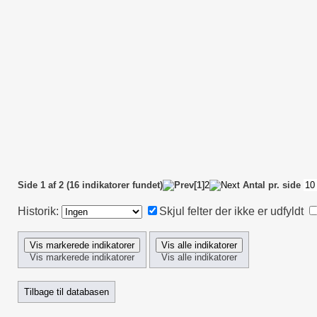
2
DSR_02_002
Andel af alle u
indrapporteret
3
DSR_03_001
WOOS score >30 p
4
DSR_10_001
WOOS score > 50 
indikationen atro
5
DSR_11_001
WOOS score > 40 
indikationen rotat
6a
DSR_07_001
Andel af alle pri
operationsår med 
fjernes eller udsk
6b
DSR_12_001
Andel af alle pri
operationsår med 
udskiftes) indenfo
6c
DSR_13_001
Andel af alle pri
operationsår med 
implantat fjernes 
Side 1 af 2 (16 indikatorer fundet)
[1]
2
Antal pr. side
Historik:
Skjul felter der ikke er udfyldt
Vis markerede indikatorer
Vis alle indikatorer
Tilbage til databasen