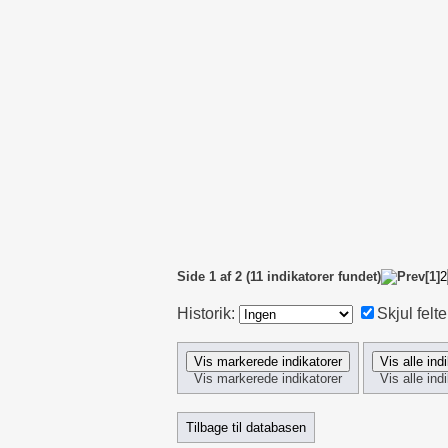
3
AKDB_04_
4x
AKDB_28_
4y
AKDB_29_
5
AKDB_24_
6
AKDB_08_
7
AKDB_09_
8
AKDB_11_
9
AKDB_13_
Side 1 af 2 (11 indikatorer fundet)
[1]
2
Historik:
Skjul felte
Vis markerede indikatorer
Vis alle ind
Tilbage til databasen