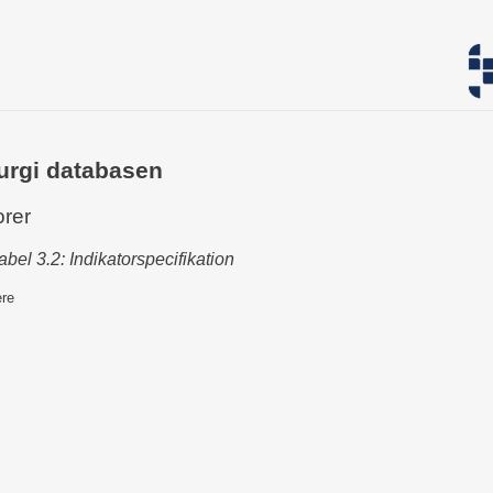
urgi databasen
orer
tabel 3.2: Indikatorspecifikation
ere
id
Beskrivelse
002
Andelen af patienter, der er sat i antibiotisk behandling indenfor 3 ti
(180 minutter) efter ankomst til sygehus.
002
Andelen af CT-skannede patienter, der får lavet CT-skanning indenfo
minutter efter ankomst til sygehus