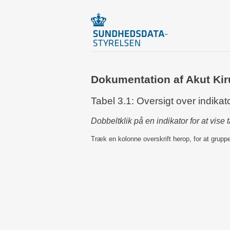
Dokumentation af Akut Kir
Tabel 3.1: Oversigt over indikat
Dobbeltklik på en indikator for at vise 
Træk en kolonne overskrift herop, for at grupp
Indikatornummer
Indikator_
1
AKDB_23_
2
AKDB_21_