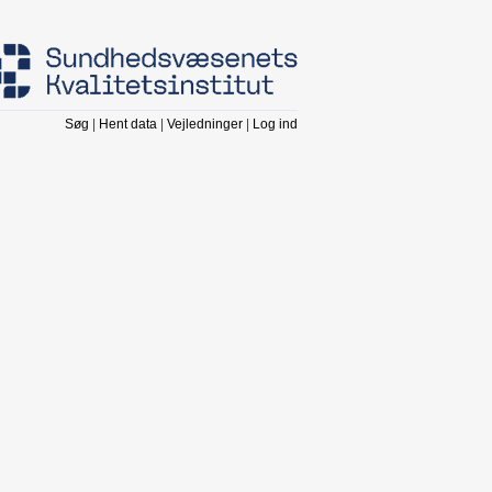
Søg
|
Hent data
|
Vejledninger
|
Log ind
Format
Standard
me
Andel
> 60 %
r 120
Andel
>= 90 %